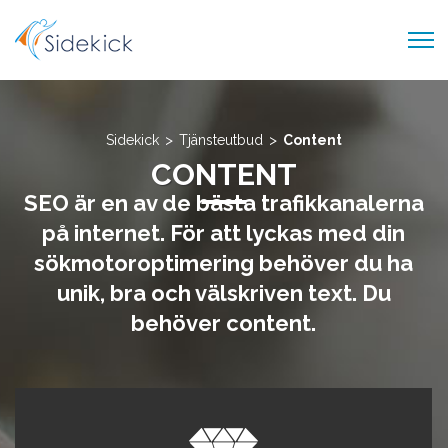
TJÄNSTEUTBUD
OM OSS
>
>
Sidekick
Tjänsteutbud
Content
CONTENT
KARRIÄR
SEO är en av de bästa trafikkanalerna
BLOGG
på internet. För att lyckas med din
KONTAKT
sökmotoroptimering behöver du ha
unik, bra och välskriven text. Du
behöver content.