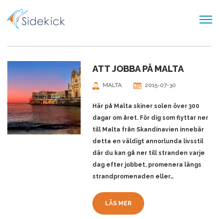
MALTA
TJÄNSTEUTBUD
OM OSS
ATT JOBBA PÅ MALTA
KARRIÄR
MALTA
2015-07-30
BLOGG
Här på Malta skiner solen över 300
dagar om året. För dig som flyttar ner
KONTAKT
till Malta från Skandinavien innebär
detta en väldigt annorlunda livsstil
där du kan gå ner till stranden varje
dag efter jobbet, promenera längs
strandpromenaden eller…
LÄS MER